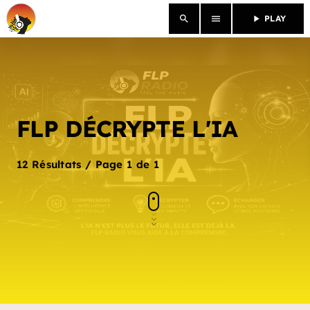
search
menu
play_arrow
PLAY
close
ACCUEIL
FLP DÉCRYPTE L'IA
FLPLAY
keyboard_arrow_down
CHRONIQUES
ACTUALITÉ
12 Résultats / Page 1 de 1
ÉMISSIONS
NOTRE ÉQUIPE
ÉVÉNEMENTS
RÉGIE PUBLICITAIRE
INTERVIEWS
CONTACTEZ-NOUS