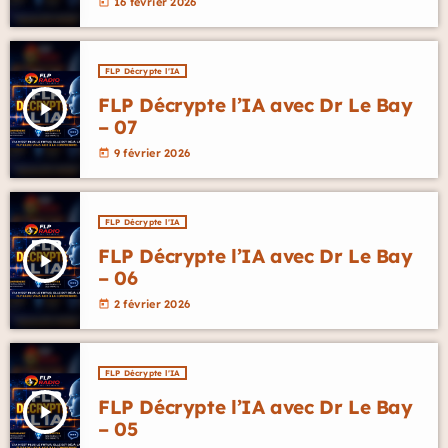
16 février 2026
today
FLP Décrypte l'IA
FLP Décrypte l’IA avec Dr Le Bay
play_arrow
– 07
9 février 2026
today
FLP Décrypte l'IA
FLP Décrypte l’IA avec Dr Le Bay
play_arrow
– 06
2 février 2026
today
FLP Décrypte l'IA
FLP Décrypte l’IA avec Dr Le Bay
play_arrow
– 05