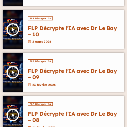
FLP Décrypte l'IA
FLP Décrypte l’IA avec Dr Le Bay
play_arrow
– 10
2 mars 2026
today
FLP Décrypte l'IA
FLP Décrypte l’IA avec Dr Le Bay
play_arrow
– 09
23 février 2026
today
FLP Décrypte l'IA
FLP Décrypte l’IA avec Dr Le Bay
play_arrow
– 08