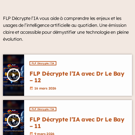
FLP Décrypte l’IA vous aide à comprendre les enjeux et les
usages de l’intelligence artificielle au quotidien. Une émission
claire et accessible pour démystifier une technologie en pleine
évolution.
FLP Décrypte l'IA
FLP Décrypte l’IA avec Dr Le Bay
play_arrow
– 12
16 mars 2026
today
FLP Décrypte l'IA
FLP Décrypte l’IA avec Dr Le Bay
play_arrow
– 11
9 mars 2026
today