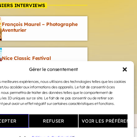
NIERS INTERVIEWS
François Maurel – Photographe
Aventurier
Nice Classic Festival
Gérer le consentement
es meilleures expériences, nous utilisons des technologies telles que les cookies
et/ou accéder aux informations des appareils. Le fait de consentir à ces
 nous permettra de traiter des données telles que le comportement de
 les ID uniques sur ce site. Le fait de ne pas consentir ou de retirer son
peut avoir un effet négatif sur certaines caractéristiques et fonctions.
–
Politique de Confidentialité
CEPTER
REFUSER
VOIR LES PRÉFÉRENCE