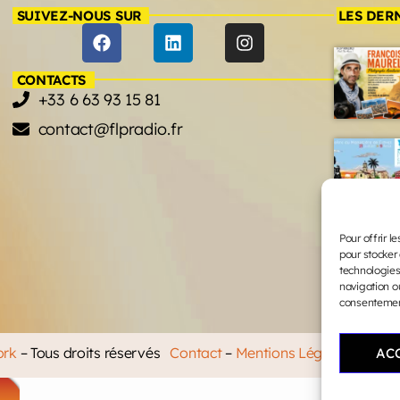
SUIVEZ-NOUS SUR
LES DER
CONTACTS
+33 6 63 93 15 81
contact@flpradio.fr
Pour offrir l
pour stocker 
technologies
navigation ou
consentement 
ork
– Tous droits réservés
Contact
–
Mentions Légales
–
CGV
AC