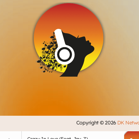
Copyright © 2026
DK Netw
Crazy In Love (feat. Jay-Z)