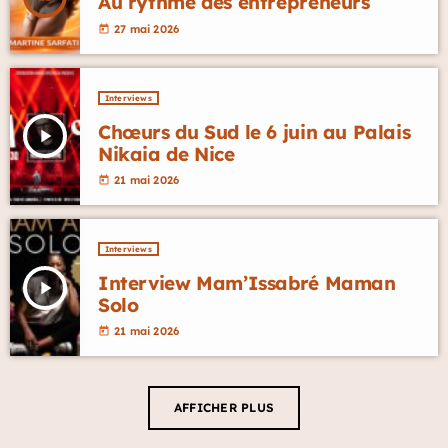
Au rythme des entrepreneurs
27 mai 2026
today
Interviews
Chœurs du Sud le 6 juin au Palais
play_arrow
Nikaia de Nice
21 mai 2026
today
Interviews
Interview Mam’Issabré Maman
play_arrow
Solo
21 mai 2026
today
AFFICHER PLUS