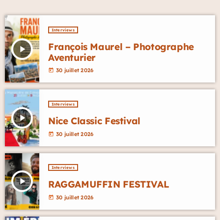
Interviews
François Maurel – Photographe
play_arrow
Aventurier
30 juillet 2026
today
Interviews
play_arrow
Nice Classic Festival
30 juillet 2026
today
Interviews
play_arrow
RAGGAMUFFIN FESTIVAL
30 juillet 2026
today