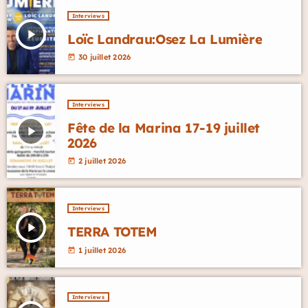
Interviews
play_arrow
Loïc Landrau:Osez La Lumière
30 juillet 2026
today
Interviews
Fête de la Marina 17-19 juillet
play_arrow
2026
2 juillet 2026
today
Interviews
play_arrow
TERRA TOTEM
1 juillet 2026
today
Interviews