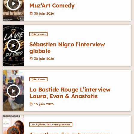
play_arrow
Muz’Art Comedy
30 juin 2026
today
Interviews
Sébastien Nigro l’interview
play_arrow
globale
30 juin 2026
today
Interviews
La Bastide Rouge L’interview
play_arrow
Laura, Evan & Anastatis
15 juin 2026
today
Au Rythme des entrepreneurs
insert_link