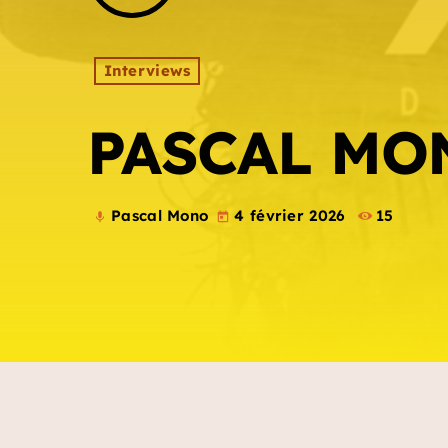
Interviews
PASCAL MO
Pascal Mono
4 février 2026
15
mic
today