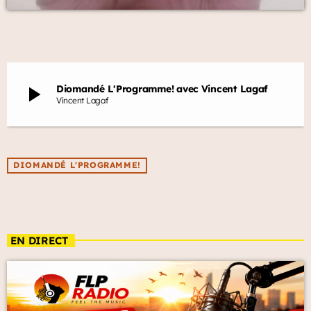
play_arrow
Diomandé L'Programme! avec Vincent Lagaf
Vincent Lagaf
DIOMANDÉ L'PROGRAMME!
EN DIRECT