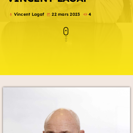
Vincent Lagaf
22 mars 2023
4
mic
today