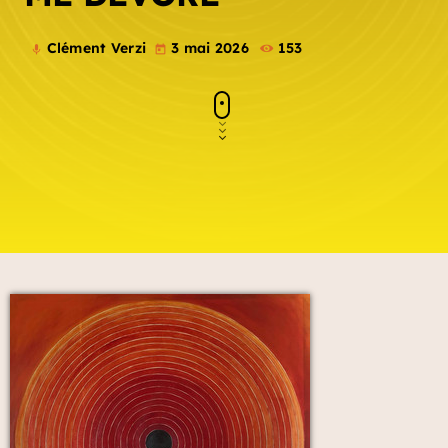
Clément Verzi
3 mai 2026
153
mic
today