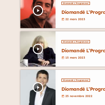
Diomandé L'Programme!
play_arrow
Diomandé L’Progra
22 mars 2023
today
Diomandé L'Programme!
play_arrow
Diomandé L’Progra
15 mars 2023
today
Diomandé L'Programme!
play_arrow
Diomandé L’Progr
25 novembre 2022
today