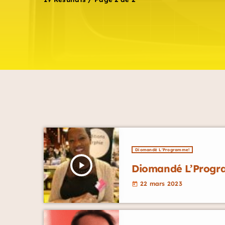
Diomandé L'Programme!
play_arrow
Diomandé L’Progra
22 mars 2023
today